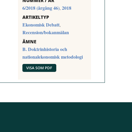
NUMMER / ÅR
6/2018 (årgång 46)
2018
,
ARTIKELTYP
Ekonomisk Debatt
,
Recension/bokanmälan
ÄMNE
B. Doktrinhistoria och
nationalekonomisk metodologi
VISA SOM PDF