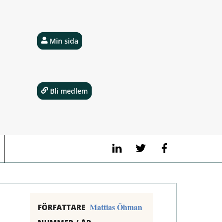
Min sida
Bli medlem
LinkedIn
Twitter
Facebook
Mattias Öhman
FÖRFATTARE