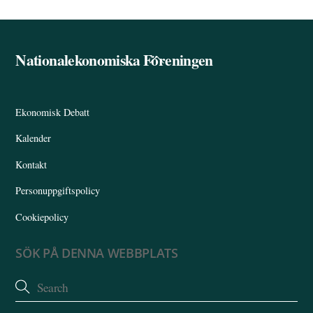
Nationalekonomiska Föreningen
Back
To
Top
Ekonomisk Debatt
Kalender
Kontakt
Personuppgiftspolicy
Cookiepolicy
SÖK PÅ DENNA WEBBPLATS