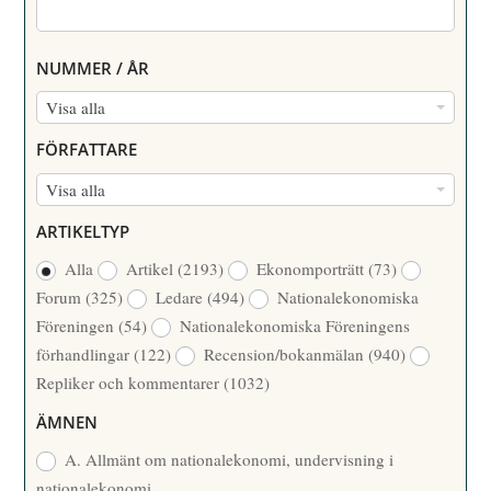
NUMMER / ÅR
N
Visa alla
U
FÖRFATTARE
M
F
Visa alla
M
Ö
E
ARTIKELTYP
R
R
Alla
Artikel
(2193)
Ekonomporträtt
(73)
F
/
Forum
(325)
Ledare
(494)
Nationalekonomiska
A
Å
Föreningen
(54)
Nationalekonomiska Föreningens
T
R
förhandlingar
(122)
Recension/bokanmälan
(940)
T
Repliker och kommentarer
(1032)
A
R
ÄMNEN
E
A. Allmänt om nationalekonomi, undervisning i
nationalekonomi