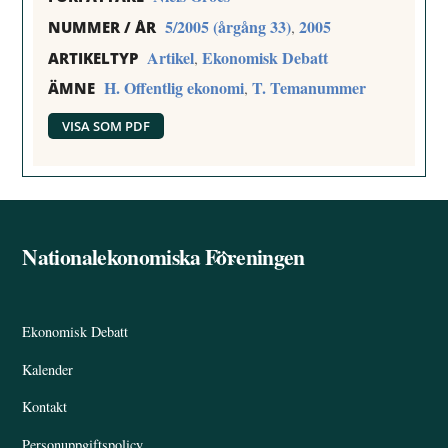
5/2005 (årgång 33)
2005
,
NUMMER / ÅR
Artikel
Ekonomisk Debatt
,
ARTIKELTYP
H. Offentlig ekonomi
T. Temanummer
,
ÄMNE
VISA SOM PDF
Nationalekonomiska Föreningen
Back
To
Top
Ekonomisk Debatt
Kalender
Kontakt
Personuppgiftspolicy