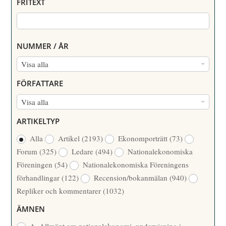
FRITEXT
NUMMER / ÅR
N
Visa alla
U
FÖRFATTARE
M
F
Visa alla
M
Ö
E
ARTIKELTYP
R
R
Alla
Artikel
(2193)
Ekonomporträtt
(73)
F
/
Forum
(325)
Ledare
(494)
Nationalekonomiska
A
Å
Föreningen
(54)
Nationalekonomiska Föreningens
T
R
förhandlingar
(122)
Recension/bokanmälan
(940)
T
Repliker och kommentarer
(1032)
A
R
ÄMNEN
E
A. Allmänt om nationalekonomi, undervisning i