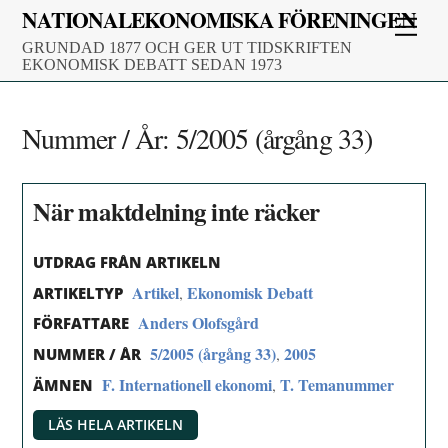
Skip
NATIONALEKONOMISKA FÖRENINGEN
Men
to
GRUNDAD 1877 OCH GER UT TIDSKRIFTEN
content
EKONOMISK DEBATT SEDAN 1973
Nummer / År:
5/2005 (årgång 33)
När maktdelning inte räcker
UTDRAG FRÅN ARTIKELN
Artikel
Ekonomisk Debatt
,
ARTIKELTYP
Anders Olofsgård
FÖRFATTARE
5/2005 (årgång 33)
2005
,
NUMMER / ÅR
F. Internationell ekonomi
T. Temanummer
,
ÄMNEN
LÄS HELA ARTIKELN