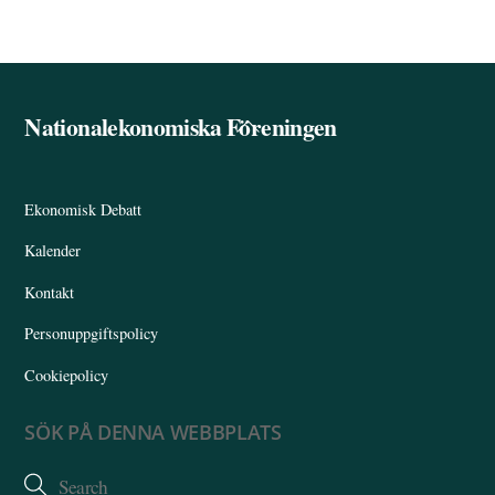
Nationalekonomiska Föreningen
Back
To
Top
Ekonomisk Debatt
Kalender
Kontakt
Personuppgiftspolicy
Cookiepolicy
SÖK PÅ DENNA WEBBPLATS