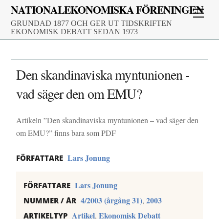
Skip
NATIONALEKONOMISKA FÖRENINGEN
Men
to
GRUNDAD 1877 OCH GER UT TIDSKRIFTEN
content
EKONOMISK DEBATT SEDAN 1973
Den skandinaviska myntunionen -
vad säger den om EMU?
Artikeln ”Den skandinaviska myntunionen – vad säger den
om EMU?” finns bara som PDF
Lars Jonung
FÖRFATTARE
Lars Jonung
FÖRFATTARE
4/2003 (årgång 31)
2003
,
NUMMER / ÅR
Artikel
Ekonomisk Debatt
,
ARTIKELTYP