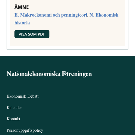
ÄMNE
E. Makroekonomi och penningteori
N. Ekonomisk
,
historia
VISA SOM PDF
Nationalekonomiska Föreningen
Back
To
Top
Ekonomisk Debatt
Kalender
Kontakt
Personuppgiftspolicy