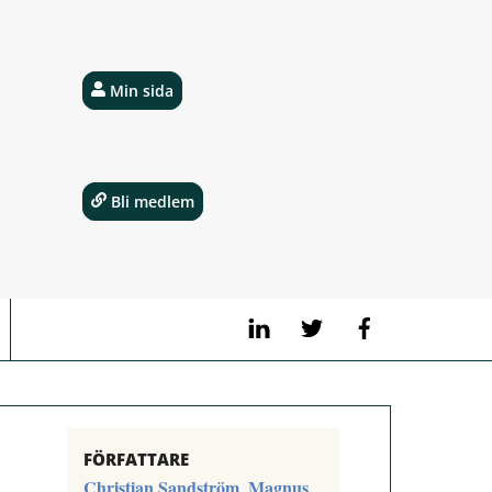
Min sida
Bli medlem
LinkedIn
Twitter
Facebook
FÖRFATTARE
Christian Sandström
Magnus
,