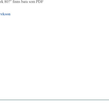
lverk 80?” finns bara som PDF
rekson