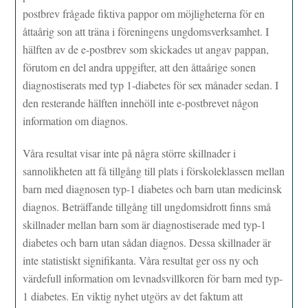
postbrev frågade fiktiva pappor om möjligheterna för en
åttaårig son att träna i föreningens ungdomsverksamhet. I
hälften av de e-postbrev som skickades ut angav pappan,
förutom en del andra uppgifter, att den åttaårige sonen
diagnostiserats med typ 1-diabetes för sex månader sedan. I
den resterande hälften innehöll inte e-postbrevet någon
information om diagnos.
Våra resultat visar inte på några större skillnader i
sannolikheten att få tillgång till plats i förskoleklassen mellan
barn med diagnosen typ-1 diabetes och barn utan medicinsk
diagnos. Beträffande tillgång till ungdomsidrott finns små
skillnader mellan barn som är diagnostiserade med typ-1
diabetes och barn utan sådan diagnos. Dessa skillnader är
inte statistiskt signifikanta. Våra resultat ger oss ny och
värdefull information om levnadsvillkoren för barn med typ-
1 diabetes. En viktig nyhet utgörs av det faktum att