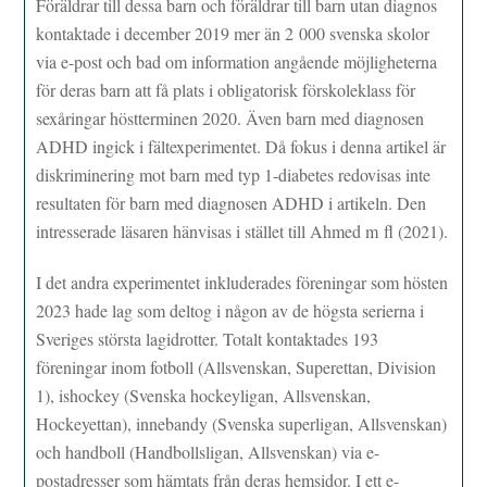
Föräldrar till dessa barn och föräldrar till barn utan diagnos
kontaktade i december 2019 mer än 2 000 svenska skolor
via e-post och bad om information angående möjligheterna
för deras barn att få plats i obligatorisk förskoleklass för
sexåringar höstterminen 2020. Även barn med diagnosen
ADHD ingick i fältexperimentet. Då fokus i denna artikel är
diskriminering mot barn med typ 1-diabetes redovisas inte
resultaten för barn med diagnosen ADHD i artikeln. Den
intresserade läsaren hänvisas i stället till Ahmed m fl (2021).
I det andra experimentet inkluderades föreningar som hösten
2023 hade lag som deltog i någon av de högsta serierna i
Sveriges största lagidrotter. Totalt kontaktades 193
föreningar inom fotboll (Allsvenskan, Superettan, Division
1), ishockey (Svenska hockeyligan, Allsvenskan,
Hockeyettan), innebandy (Svenska superligan, Allsvenskan)
och handboll (Handbollsligan, Allsvenskan) via e-
postadresser som hämtats från deras hemsidor. I ett e-