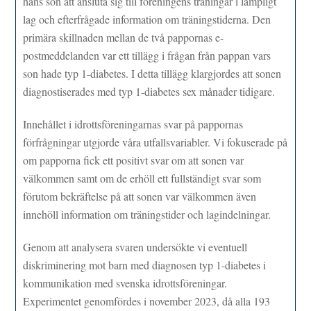
hans son att ansluta sig till föreningens träningar i lämpligt
lag och efterfrågade information om träningstiderna. Den
primära skillnaden mellan de två pappornas e-
postmeddelanden var ett tillägg i frågan från pappan vars
son hade typ 1-diabetes. I detta tillägg klargjordes att sonen
diagnostiserades med typ 1-diabetes sex månader tidigare.
Innehållet i idrottsföreningarnas svar på pappornas
förfrågningar utgjorde våra utfallsvariabler. Vi fokuserade på
om papporna fick ett positivt svar om att sonen var
välkommen samt om de erhöll ett fullständigt svar som
förutom bekräftelse på att sonen var välkommen även
innehöll information om träningstider och lagindelningar.
Genom att analysera svaren undersökte vi eventuell
diskriminering mot barn med diagnosen typ 1-diabetes i
kommunikation med svenska idrottsföreningar.
Experimentet genomfördes i november 2023, då alla 193