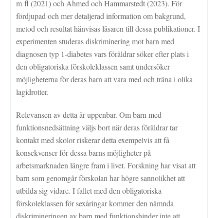
m fl (2021) och Ahmed och Hammarstedt (2023). För
fördjupad och mer detaljerad information om bakgrund,
metod och resultat hänvisas läsaren till dessa publikationer. I
experimenten studeras diskriminering mot barn med
diagnosen typ 1-diabetes vars föräldrar söker efter plats i
den obligatoriska förskoleklassen samt undersöker
möjligheterna för deras barn att vara med och träna i olika
lagidrotter.
Relevansen av detta är uppenbar. Om barn med
funktionsnedsättning väljs bort när deras föräldrar tar
kontakt med skolor riskerar detta exempelvis att få
konsekvenser för dessa barns möjligheter på
arbetsmarknaden längre fram i livet. Forskning har visat att
barn som genomgår förskolan har högre sannolikhet att
utbilda sig vidare. I fallet med den obligatoriska
förskoleklassen för sexåringar kommer den nämnda
diskrimineringen av barn med funktionshinder inte att