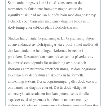
Sammanfattningsvis kan vi alltså konstatera att det i
merparten av fallen inte framkom någon statistiskt
signifikant skillnad mellan hur ofta barn med diagnosen typ
1-diabetes och barn utan medicinsk diagnos bjöds in till
skolvisning eller erbjöds plats i förskoleklassen.
Studien har ett antal begränsningar. En begränsning utgörs
av användandet av förfrågningar via e-post, vilket medför att
den kanhända inte helt fångar skolornas beteende i
praktiken. Dessutom kan svarsfrekvensen ha påverkats av
faktorer såsom tidpunkt för utsändning av e-post och
skolornas administrativa arbetsbelastning. Vidare begränsas
tolkningen av det faktum att skolor kan ha formella
ansökningssystem. Dessa begränsningar gäller dock oavsett
om barnet har diagnos eller ej. Det är dock viktigt att
understryka att resultaten inte kan generaliseras till alla
aspekter av skolsystemets bemötande av barn med typ 1-
diabetes. Således välkomnas mer forskning som omfattar fler