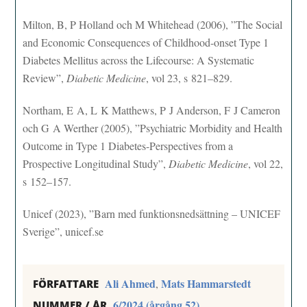
Milton, B, P Holland och M Whitehead (2006), ”The Social
and Economic Consequences of Childhood-onset Type 1
Diabetes Mellitus across the Lifecourse: A Systematic
Review”,
Diabetic Medicine
, vol 23, s 821–829.
Northam, E A, L K Matthews, P J Anderson, F J Cameron
och G A Werther (2005), ”Psychiatric Morbidity and Health
Outcome in Type 1 Diabetes-Perspectives from a
Prospective Longitudinal Study”,
Diabetic Medicine
, vol 22,
s 152–157.
Unicef (2023), ”Barn med funktionsnedsättning – UNICEF
Sverige”, unicef.se
Ali Ahmed
Mats Hammarstedt
,
FÖRFATTARE
6/2024 (årgång 52)
NUMMER / ÅR