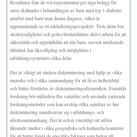
Resultaten från de två experimenten ger inga belägg för
stora skillnader i behandlingen av barn med typ 1-diabetes
jämfört med barn utan denna diagnos, vilket är
uppmuntrande ur ett inkluderingsperspektiv. Trots detta bör
skolmyndigheter och policybeslutsfattare aktivt arbeta för att
säkerställa och upprätthålla att alla barn, oavsett medicinskt
tillstånd, har lika tillgång och möjligheter i
utbildningssystemets olika delar.
Det är viktigt att studera diskriminering med hjälp av olika
metoder och i olika sammanhang för att få en helhetsbild
och bättre förståelse av diskrimineringsdynamiken. Framtida
forskning bör inkludera fler variabler och använda varierade
forskningsmetoder som kan avslöja olika aspekter av hur
diskriminering manifesterar sig i utbildnings- och
idrottssammanhang. Det är också väsentligt att utföra
liknande studier i olika geografiska och kulturella kontexter
för att bättre förstå de specifika faktorer som bidrar till