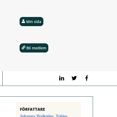
Min sida
Bli medlem
LinkedIn
Twitter
Facebook
FÖRFATTARE
Johanna Wallenius
Tobias
,