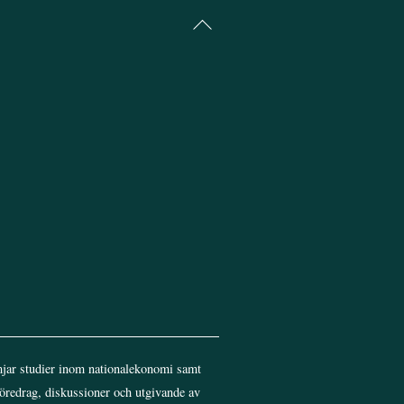
Back
To
Top
jar studier inom nationalekonomi samt
föredrag, diskussioner och utgivande av