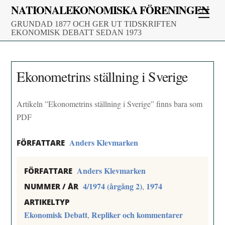
Skip
NATIONALEKONOMISKA FÖRENINGEN
Men
to
GRUNDAD 1877 OCH GER UT TIDSKRIFTEN
content
EKONOMISK DEBATT SEDAN 1973
Ekonometrins ställning i Sverige
Artikeln ”Ekonometrins ställning i Sverige” finns bara som
PDF
Anders Klevmarken
FÖRFATTARE
Anders Klevmarken
FÖRFATTARE
4/1974 (årgång 2)
1974
,
NUMMER / ÅR
ARTIKELTYP
Ekonomisk Debatt
Repliker och kommentarer
,