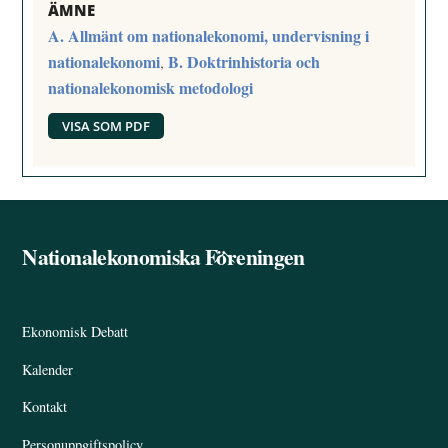
ÄMNE
A. Allmänt om nationalekonomi, undervisning i
nationalekonomi
B. Doktrinhistoria och
,
nationalekonomisk metodologi
VISA SOM PDF
Nationalekonomiska Föreningen
Back
To
Top
Ekonomisk Debatt
Kalender
Kontakt
Personuppgiftspolicy