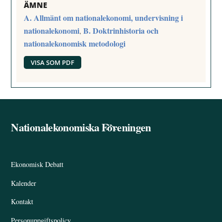
ÄMNE
A. Allmänt om nationalekonomi, undervisning i
nationalekonomi
B. Doktrinhistoria och
,
nationalekonomisk metodologi
VISA SOM PDF
Nationalekonomiska Föreningen
Back
To
Top
Ekonomisk Debatt
Kalender
Kontakt
Personuppgiftspolicy