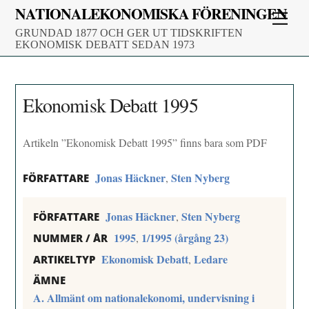
Skip
NATIONALEKONOMISKA FÖRENINGEN
Men
to
GRUNDAD 1877 OCH GER UT TIDSKRIFTEN
content
EKONOMISK DEBATT SEDAN 1973
Ekonomisk Debatt 1995
Artikeln ”Ekonomisk Debatt 1995” finns bara som PDF
Jonas Häckner
Sten Nyberg
,
FÖRFATTARE
Jonas Häckner
Sten Nyberg
,
FÖRFATTARE
1995
1/1995 (årgång 23)
,
NUMMER / ÅR
Ekonomisk Debatt
Ledare
,
ARTIKELTYP
ÄMNE
A. Allmänt om nationalekonomi, undervisning i