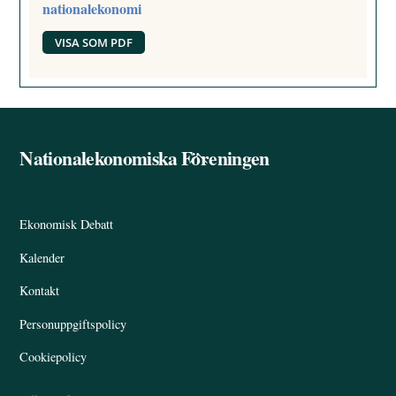
nationalekonomi
VISA SOM PDF
Nationalekonomiska Föreningen
Back
To
Top
Ekonomisk Debatt
Kalender
Kontakt
Personuppgiftspolicy
Cookiepolicy