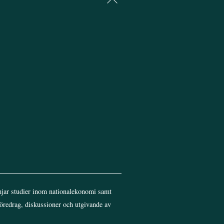
To
Top
jar studier inom nationalekonomi samt
föredrag, diskussioner och utgivande av