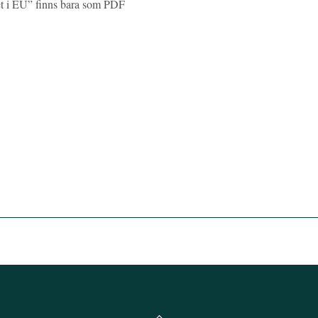
et i EU” finns bara som PDF
Back