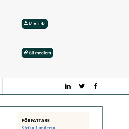
Min sida
Bli medlem
LinkedIn
Twitter
Facebook
FÖRFATTARE
Stefan Lundgren