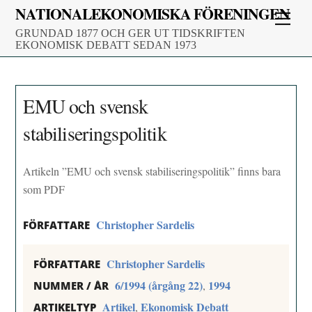
Skip
NATIONALEKONOMISKA FÖRENINGEN
Men
to
GRUNDAD 1877 OCH GER UT TIDSKRIFTEN
content
EKONOMISK DEBATT SEDAN 1973
EMU och svensk
stabiliseringspolitik
Artikeln ”EMU och svensk stabiliseringspolitik” finns bara
som PDF
Christopher Sardelis
FÖRFATTARE
Christopher Sardelis
FÖRFATTARE
6/1994 (årgång 22)
1994
,
NUMMER / ÅR
Artikel
Ekonomisk Debatt
,
ARTIKELTYP