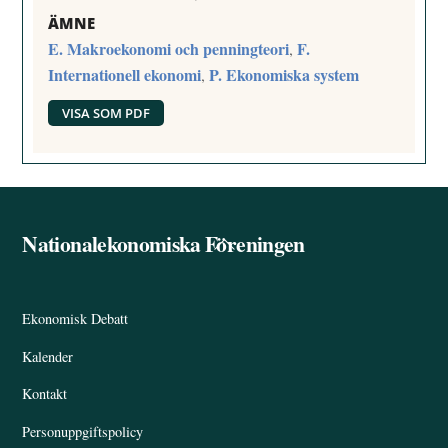
ÄMNE
E. Makroekonomi och penningteori
F.
,
Internationell ekonomi
P. Ekonomiska system
,
VISA SOM PDF
Nationalekonomiska Föreningen
Back
To
Top
Ekonomisk Debatt
Kalender
Kontakt
Personuppgiftspolicy