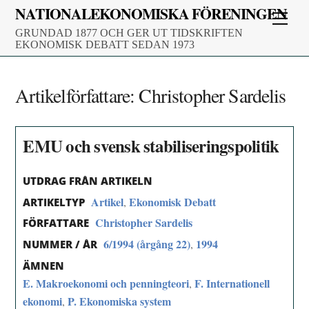
Skip
NATIONALEKONOMISKA FÖRENINGEN
Men
to
GRUNDAD 1877 OCH GER UT TIDSKRIFTEN
content
EKONOMISK DEBATT SEDAN 1973
Artikelförfattare:
Christopher Sardelis
EMU och svensk stabiliseringspolitik
UTDRAG FRÅN ARTIKELN
Artikel
Ekonomisk Debatt
,
ARTIKELTYP
Christopher Sardelis
FÖRFATTARE
6/1994 (årgång 22)
1994
,
NUMMER / ÅR
ÄMNEN
E. Makroekonomi och penningteori
F. Internationell
,
ekonomi
P. Ekonomiska system
,