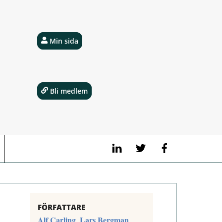
Min sida
Bli medlem
LinkedIn
Twitter
Facebook
FÖRFATTARE
Alf Carling
Lars Bergman
,