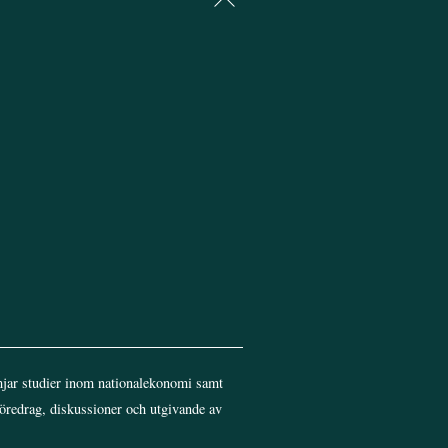
To
Top
jar studier inom nationalekonomi samt
föredrag, diskussioner och utgivande av