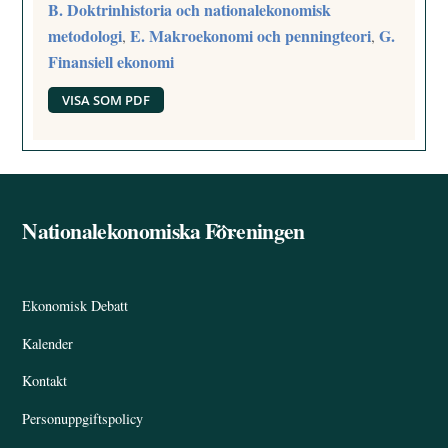
B. Doktrinhistoria och nationalekonomisk
metodologi
E. Makroekonomi och penningteori
G.
,
,
Finansiell ekonomi
VISA SOM PDF
Nationalekonomiska Föreningen
Back
To
Top
Ekonomisk Debatt
Kalender
Kontakt
Personuppgiftspolicy