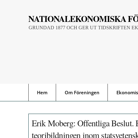
Skip
to
NATIONALEKONOMISKA F
content
GRUNDAD 1877 OCH GER UT TIDSKRIFTEN E
Hem
Om Föreningen
Ekonomis
Erik Moberg: Offentliga Beslut. 
teoribildningen inom statsvetens