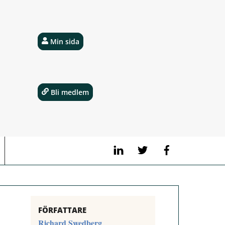
Min sida
Bli medlem
LinkedIn
Twitter
Facebook
FÖRFATTARE
Richard Swedberg