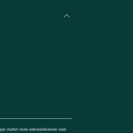
Back
To
Top
jar studier inom nationalekonomi samt