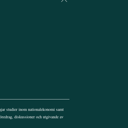
To
Top
jar studier inom nationalekonomi samt
föredrag, diskussioner och utgivande av