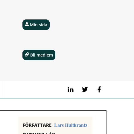
Min sida
Bli medlem
LinkedIn
Twitter
Facebook
Lars Hultkrantz
FÖRFATTARE