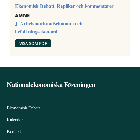
Ekonomisk Debatt
Repliker och kommentarer
,
ÄMNE
J. Arbetsmarknadsekonomi och
befolkningsekonomi
VISA SOM PDF
Nationalekonomiska Föreningen
Back
To
Top
Ekonomisk Debatt
Kalender
Kontakt