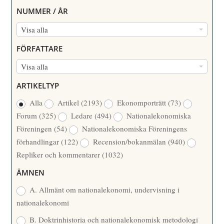
NUMMER / ÅR
N
Visa alla
U
FÖRFATTARE
M
F
Visa alla
M
Ö
E
ARTIKELTYP
R
R
Alla
Artikel
(2193)
Ekonomporträtt
(73)
F
/
Forum
(325)
Ledare
(494)
Nationalekonomiska
A
Å
Föreningen
(54)
Nationalekonomiska Föreningens
T
R
förhandlingar
(122)
Recension/bokanmälan
(940)
T
Repliker och kommentarer
(1032)
A
R
ÄMNEN
E
A. Allmänt om nationalekonomi, undervisning i
nationalekonomi
B. Doktrinhistoria och nationalekonomisk metodologi