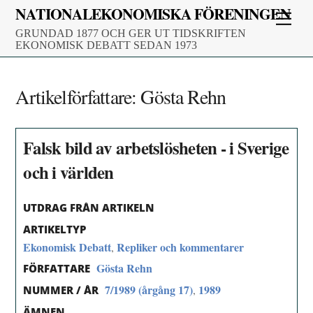
Skip
NATIONALEKONOMISKA FÖRENINGEN
Men
to
GRUNDAD 1877 OCH GER UT TIDSKRIFTEN
content
EKONOMISK DEBATT SEDAN 1973
Artikelförfattare:
Gösta Rehn
Falsk bild av arbetslösheten - i Sverige
och i världen
UTDRAG FRÅN ARTIKELN
ARTIKELTYP
Ekonomisk Debatt
Repliker och kommentarer
,
Gösta Rehn
FÖRFATTARE
7/1989 (årgång 17)
1989
,
NUMMER / ÅR
ÄMNEN