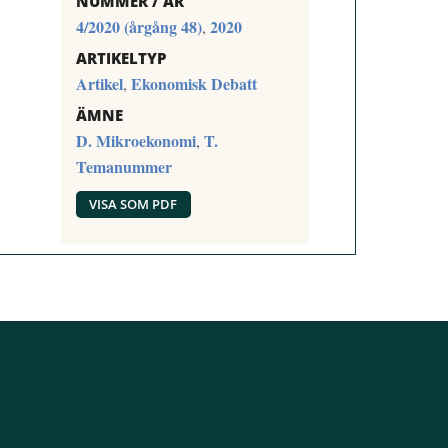
NUMMER / ÅR
4/2020 (årgång 48)
2020
,
ARTIKELTYP
Artikel
Ekonomisk Debatt
,
ÄMNE
D. Mikroekonomi
T.
,
Temanummer
VISA SOM PDF