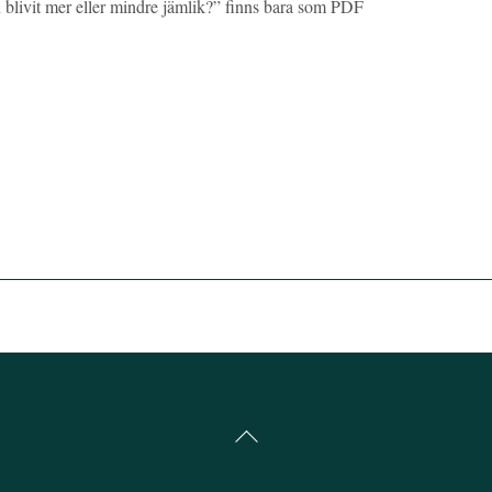
 blivit mer eller mindre jämlik?” finns bara som PDF
Back
To
Top