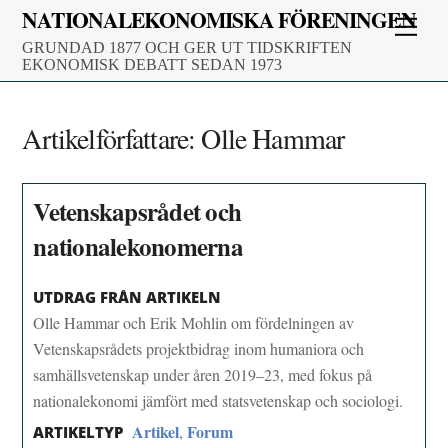
Skip
NATIONALEKONOMISKA FÖRENINGEN
Men
to
GRUNDAD 1877 OCH GER UT TIDSKRIFTEN
content
EKONOMISK DEBATT SEDAN 1973
Artikelförfattare:
Olle Hammar
Vetenskapsrådet och
nationalekonomerna
UTDRAG FRÅN ARTIKELN
Olle Hammar och Erik Mohlin om fördelningen av
Vetenskapsrådets projektbidrag inom humaniora och
samhällsvetenskap under åren 2019–23, med fokus på
nationalekonomi jämfört med statsvetenskap och sociologi.
Artikel
Forum
,
ARTIKELTYP