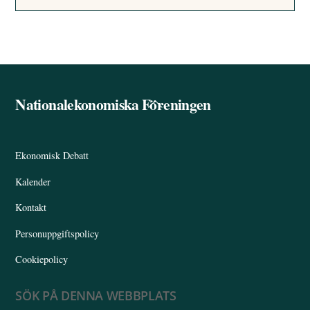
Nationalekonomiska Föreningen
Back
To
Top
Ekonomisk Debatt
Kalender
Kontakt
Personuppgiftspolicy
Cookiepolicy
SÖK PÅ DENNA WEBBPLATS