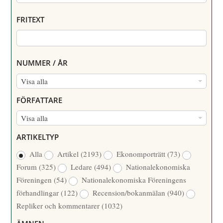
FRITEXT
NUMMER / ÅR
N
Visa alla
U
FÖRFATTARE
M
F
Visa alla
M
Ö
E
ARTIKELTYP
R
R
Alla
Artikel
(2193)
Ekonomporträtt
(73)
F
/
Forum
(325)
Ledare
(494)
Nationalekonomiska
A
Å
Föreningen
(54)
Nationalekonomiska Föreningens
T
R
förhandlingar
(122)
Recension/bokanmälan
(940)
T
Repliker och kommentarer
(1032)
A
R