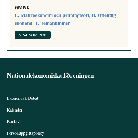
ÄMNE
E. Makroekonomi och penningteori
H. Offentlig
,
ekonomi
T. Temanummer
,
VISA SOM PDF
Nationalekonomiska Föreningen
Back
To
Top
Ekonomisk Debatt
Kalender
Kontakt
Personuppgiftspolicy