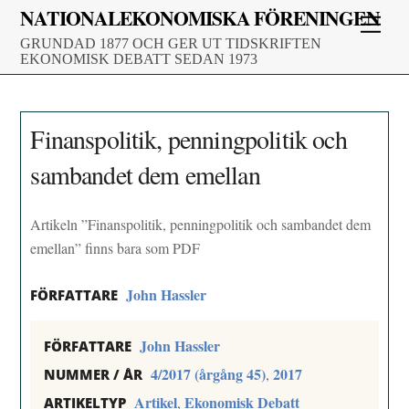
Skip
NATIONALEKONOMISKA FÖRENINGEN
Men
to
GRUNDAD 1877 OCH GER UT TIDSKRIFTEN
content
EKONOMISK DEBATT SEDAN 1973
Finanspolitik, penningpolitik och
sambandet dem emellan
Artikeln ”Finanspolitik, penningpolitik och sambandet dem
emellan” finns bara som PDF
John Hassler
FÖRFATTARE
John Hassler
FÖRFATTARE
4/2017 (årgång 45)
2017
,
NUMMER / ÅR
Artikel
Ekonomisk Debatt
,
ARTIKELTYP