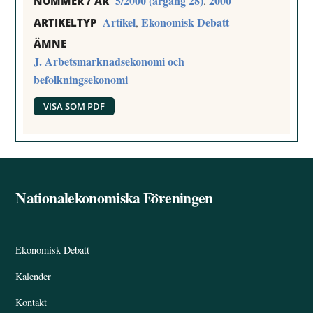
5/2000 (årgång 28)
2000
,
NUMMER / ÅR
Artikel
Ekonomisk Debatt
,
ARTIKELTYP
ÄMNE
J. Arbetsmarknadsekonomi och
befolkningsekonomi
VISA SOM PDF
Nationalekonomiska Föreningen
Back
To
Top
Ekonomisk Debatt
Kalender
Kontakt