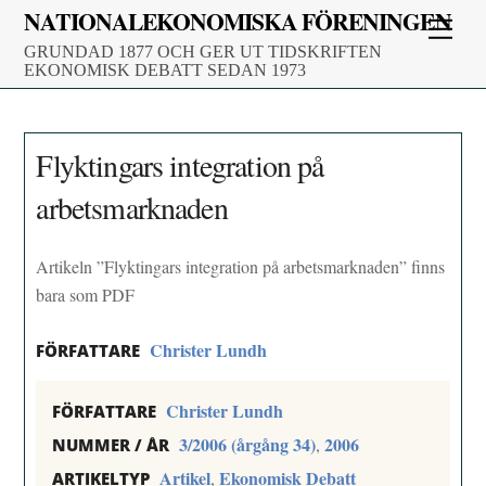
Skip
NATIONALEKONOMISKA FÖRENINGEN
Men
to
GRUNDAD 1877 OCH GER UT TIDSKRIFTEN
content
EKONOMISK DEBATT SEDAN 1973
Flyktingars integration på
arbetsmarknaden
Artikeln ”Flyktingars integration på arbetsmarknaden” finns
bara som PDF
Christer Lundh
FÖRFATTARE
Christer Lundh
FÖRFATTARE
3/2006 (årgång 34)
2006
,
NUMMER / ÅR
Artikel
Ekonomisk Debatt
,
ARTIKELTYP