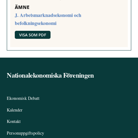
ÄMNE
J. Arbetsmarknadsekonomi och
befolkningsekonomi
VISA SOM PDF
Nationalekonomiska Föreningen
Back
To
Top
Ekonomisk Debatt
Kalender
Kontakt
Personuppgiftspolicy