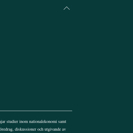
Back
To
Top
jar studier inom nationalekonomi samt
föredrag, diskussioner och utgivande av