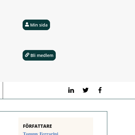
Min sida
Bli medlem
LinkedIn
Twitter
Facebook
FÖRFATTARE
Tommy Ferrarini