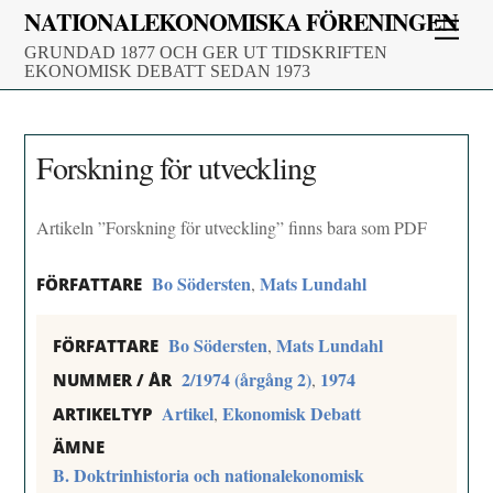
Skip
NATIONALEKONOMISKA FÖRENINGEN
Men
to
GRUNDAD 1877 OCH GER UT TIDSKRIFTEN
content
EKONOMISK DEBATT SEDAN 1973
Forskning för utveckling
Artikeln ”Forskning för utveckling” finns bara som PDF
Bo Södersten
Mats Lundahl
,
FÖRFATTARE
Bo Södersten
Mats Lundahl
,
FÖRFATTARE
2/1974 (årgång 2)
1974
,
NUMMER / ÅR
Artikel
Ekonomisk Debatt
,
ARTIKELTYP
ÄMNE
B. Doktrinhistoria och nationalekonomisk