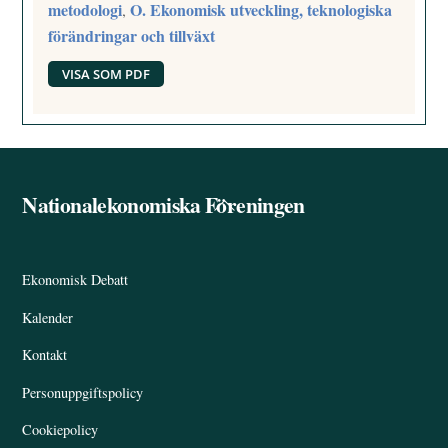
metodologi
O. Ekonomisk utveckling, teknologiska
,
förändringar och tillväxt
VISA SOM PDF
Nationalekonomiska Föreningen
Back
To
Top
Ekonomisk Debatt
Kalender
Kontakt
Personuppgiftspolicy
Cookiepolicy