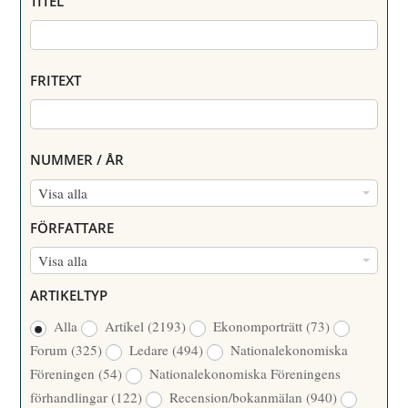
TITEL
FRITEXT
NUMMER / ÅR
N
Visa alla
U
FÖRFATTARE
M
F
Visa alla
M
Ö
E
ARTIKELTYP
R
R
Alla
Artikel
(2193)
Ekonomporträtt
(73)
F
/
Forum
(325)
Ledare
(494)
Nationalekonomiska
A
Å
Föreningen
(54)
Nationalekonomiska Föreningens
T
R
förhandlingar
(122)
Recension/bokanmälan
(940)
T