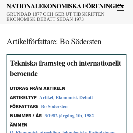
Skip
NATIONALEKONOMISKA FÖRENINGEN
Men
to
GRUNDAD 1877 OCH GER UT TIDSKRIFTEN
content
EKONOMISK DEBATT SEDAN 1973
Artikelförfattare:
Bo Södersten
Tekniska framsteg och internationellt
beroende
UTDRAG FRÅN ARTIKELN
Artikel
Ekonomisk Debatt
,
ARTIKELTYP
Bo Södersten
FÖRFATTARE
3/1982 (årgång 10)
1982
,
NUMMER / ÅR
ÄMNEN
O. Ekonomisk utveckling, teknologiska förändringar