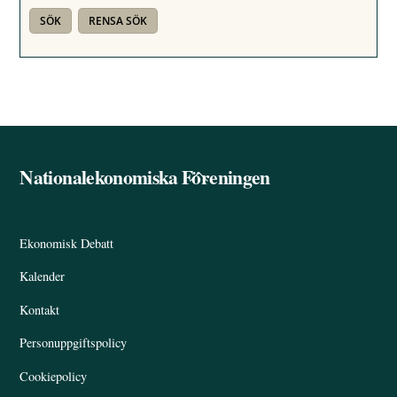
Nationalekonomiska Föreningen
Back
To
Top
Ekonomisk Debatt
Kalender
Kontakt
Personuppgiftspolicy
Cookiepolicy