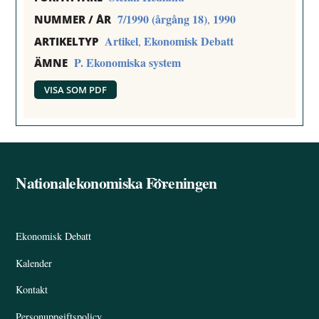
7/1990 (årgång 18)
1990
,
NUMMER / ÅR
Artikel
Ekonomisk Debatt
,
ARTIKELTYP
P. Ekonomiska system
ÄMNE
VISA SOM PDF
Nationalekonomiska Föreningen
Back
To
Top
Ekonomisk Debatt
Kalender
Kontakt
Personuppgiftspolicy