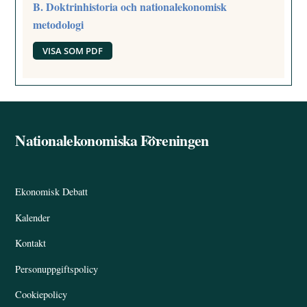
B. Doktrinhistoria och nationalekonomisk
metodologi
VISA SOM PDF
Nationalekonomiska Föreningen
Back
To
Top
Ekonomisk Debatt
Kalender
Kontakt
Personuppgiftspolicy
Cookiepolicy