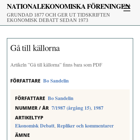
Skip
NATIONALEKONOMISKA FÖRENINGEN
Men
to
GRUNDAD 1877 OCH GER UT TIDSKRIFTEN
content
EKONOMISK DEBATT SEDAN 1973
Gå till källorna
Artikeln ”Gå till källorna” finns bara som PDF
Bo Sandelin
FÖRFATTARE
Bo Sandelin
FÖRFATTARE
7/1987 (årgång 15)
1987
,
NUMMER / ÅR
ARTIKELTYP
Ekonomisk Debatt
Repliker och kommentarer
,
ÄMNE