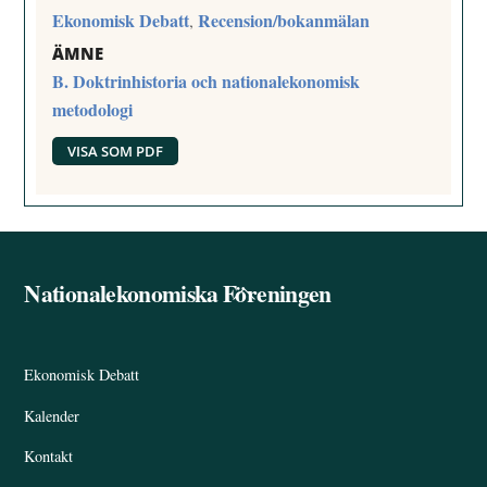
Ekonomisk Debatt
Recension/bokanmälan
,
ÄMNE
B. Doktrinhistoria och nationalekonomisk
metodologi
VISA SOM PDF
Nationalekonomiska Föreningen
Back
To
Top
Ekonomisk Debatt
Kalender
Kontakt