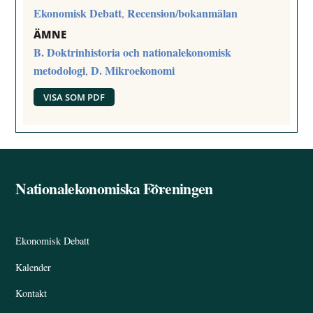
Ekonomisk Debatt
Recension/bokanmälan
,
ÄMNE
B. Doktrinhistoria och nationalekonomisk
metodologi
D. Mikroekonomi
,
VISA SOM PDF
Nationalekonomiska Föreningen
Back
To
Top
Ekonomisk Debatt
Kalender
Kontakt