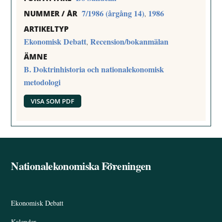
7/1986 (årgång 14)
1986
,
NUMMER / ÅR
ARTIKELTYP
Ekonomisk Debatt
Recension/bokanmälan
,
ÄMNE
B. Doktrinhistoria och nationalekonomisk
metodologi
VISA SOM PDF
Nationalekonomiska Föreningen
Back
To
Top
Ekonomisk Debatt
Kalender