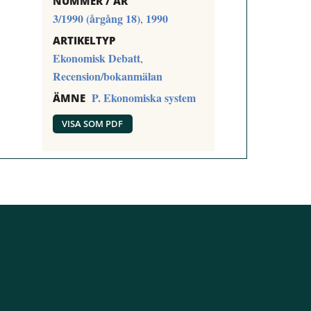
NUMMER / ÅR
3/1990 (årgång 18)
1990
,
ARTIKELTYP
Ekonomisk Debatt
,
Recension/bokanmälan
P. Ekonomiska system
ÄMNE
VISA SOM PDF