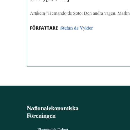
Artikeln ”Hernando de Soto: Den andra vägen. Markna
Stefan de Vylder
FÖRFATTARE
Nationalekonomiska
Föreningen
Ekonomisk Debatt