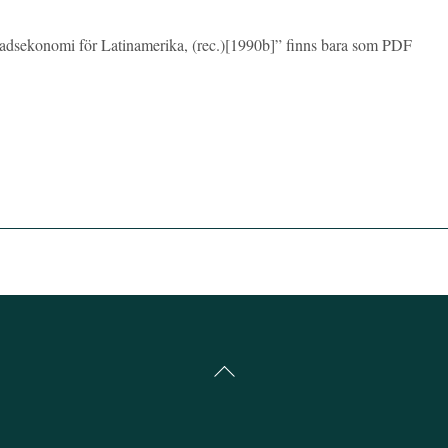
dsekonomi för Latinamerika, (rec.)[1990b]” finns bara som PDF
Back
To
Top