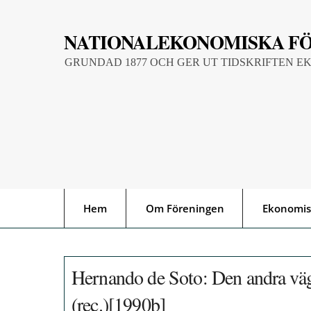
Skip
to
NATIONALEKONOMISKA F
content
GRUNDAD 1877 OCH GER UT TIDSKRIFTEN E
Hem
Om Föreningen
Ekonomis
Hernando de Soto: Den andra vä
(rec.)[1990b]