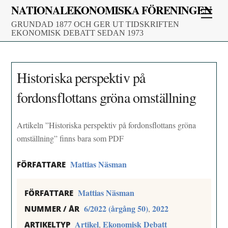
Skip
NATIONALEKONOMISKA FÖRENINGEN
Men
to
GRUNDAD 1877 OCH GER UT TIDSKRIFTEN
content
EKONOMISK DEBATT SEDAN 1973
Historiska perspektiv på
fordonsflottans gröna omställning
Artikeln ”Historiska perspektiv på fordonsflottans gröna
omställning” finns bara som PDF
Mattias Näsman
FÖRFATTARE
Mattias Näsman
FÖRFATTARE
6/2022 (årgång 50)
2022
,
NUMMER / ÅR
Artikel
Ekonomisk Debatt
,
ARTIKELTYP