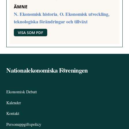
ÄMNE
N. Ekonomisk historia
O. Ekonomisk utveckling,
,
teknologiska förändringar och tillväxt
VISA SOM PDF
Nationalekonomiska Föreningen
Back
To
Top
Ekonomisk Debatt
Kalender
Kontakt
Personuppgiftspolicy