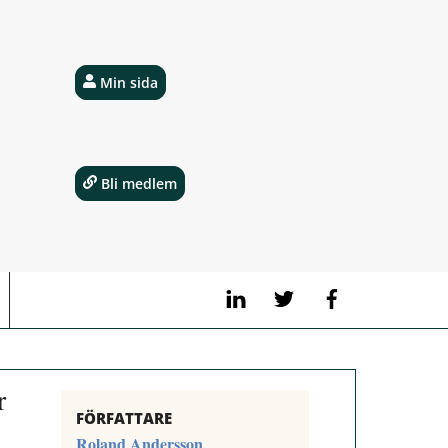
Min sida
Bli medlem
LinkedIn
Twitter
Facebook
r
FÖRFATTARE
Roland Andersson