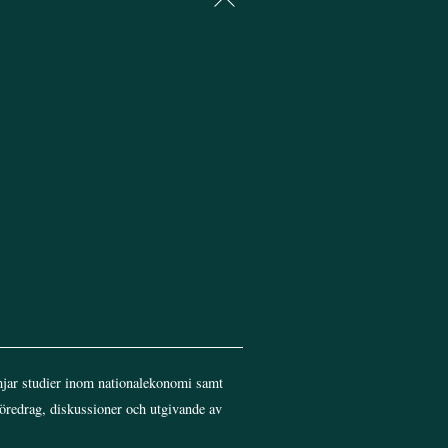
To
Top
jar studier inom nationalekonomi samt
föredrag, diskussioner och utgivande av