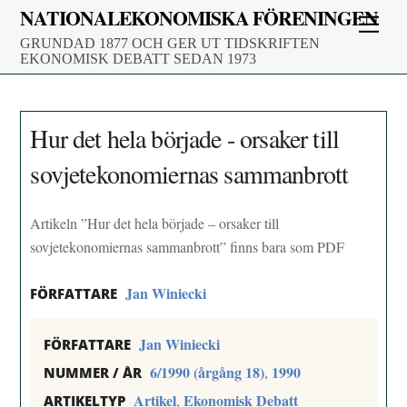
Skip
NATIONALEKONOMISKA FÖRENINGEN
Men
to
GRUNDAD 1877 OCH GER UT TIDSKRIFTEN
content
EKONOMISK DEBATT SEDAN 1973
Hur det hela började - orsaker till
sovjetekonomiernas sammanbrott
Artikeln ”Hur det hela började – orsaker till
sovjetekonomiernas sammanbrott” finns bara som PDF
Jan Winiecki
FÖRFATTARE
Jan Winiecki
FÖRFATTARE
6/1990 (årgång 18)
1990
,
NUMMER / ÅR
Artikel
Ekonomisk Debatt
,
ARTIKELTYP