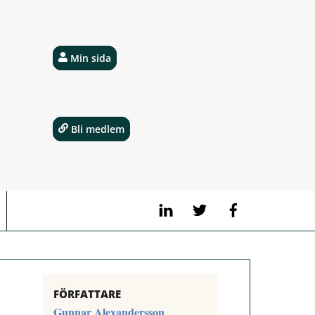
Min sida
Bli medlem
LinkedIn
Twitter
Facebook
FÖRFATTARE
Gunnar Alexandersson