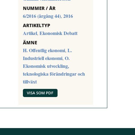
NUMMER / ÅR
6/2016 (årgång 44)
2016
,
ARTIKELTYP
Artikel
Ekonomisk Debatt
,
ÄMNE
H. Offentlig ekonomi
L.
,
Industriell ekonomi
O.
,
Ekonomisk utveckling,
teknologiska förändringar och
tillväxt
VISA SOM PDF