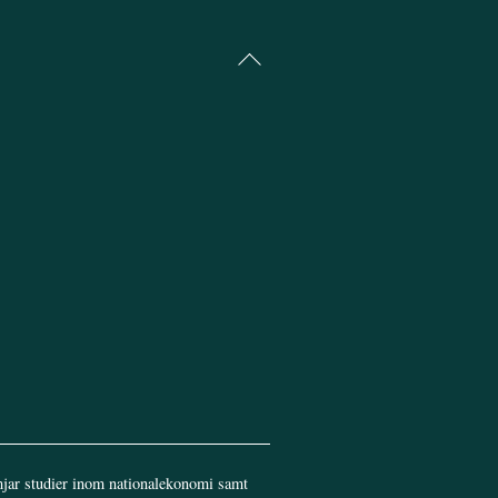
Back
To
Top
jar studier inom nationalekonomi samt