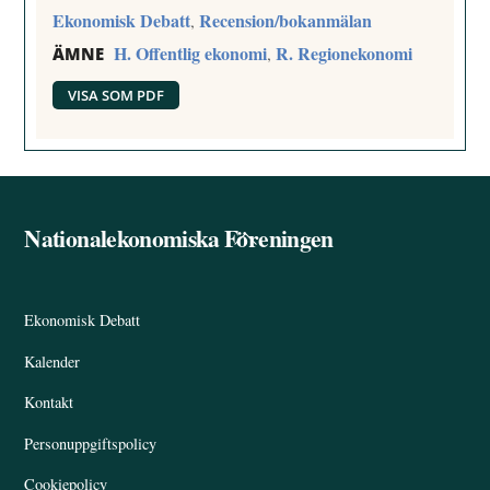
Ekonomisk Debatt
Recension/bokanmälan
,
H. Offentlig ekonomi
R. Regionekonomi
,
ÄMNE
VISA SOM PDF
Nationalekonomiska Föreningen
Back
To
Top
Ekonomisk Debatt
Kalender
Kontakt
Personuppgiftspolicy
Cookiepolicy