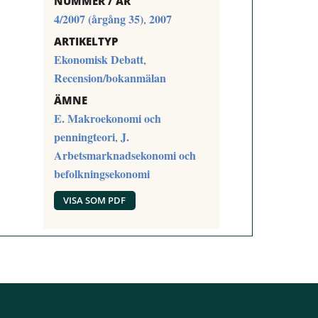
NUMMER / ÅR
4/2007 (årgång 35)
2007
,
ARTIKELTYP
Ekonomisk Debatt
,
Recension/bokanmälan
ÄMNE
E. Makroekonomi och
penningteori
J.
,
Arbetsmarknadsekonomi och
befolkningsekonomi
VISA SOM PDF