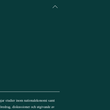
Back
To
Top
jar studier inom nationalekonomi samt
föredrag, diskussioner och utgivande av