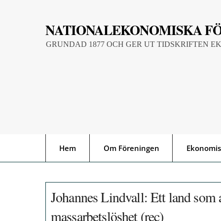
Skip
to
NATIONALEKONOMISKA F
content
GRUNDAD 1877 OCH GER UT TIDSKRIFTEN E
Hem
Om Föreningen
Ekonomis
Johannes Lindvall: Ett land som al
massarbetslöshet (rec)