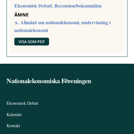
Ekonomisk Debatt
Recension/bokanmälan
,
ÄMNE
A. Allmänt om nationalekonomi, undervisning i
nationalekonomi
VISA SOM PDF
Nationalekonomiska Föreningen
Back
To
Top
Ekonomisk Debatt
Kalender
Kontakt