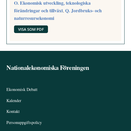
O. Ekonomisk utveckling, teknologiska
förändringar och tillväxt
Q. Jordbruks- och
,
naturresursekonomi
VISA SOM PDF
Nationalekonomiska Föreningen
Back
To
Top
Ekonomisk Debatt
Kalender
Kontakt
Personuppgiftspolicy