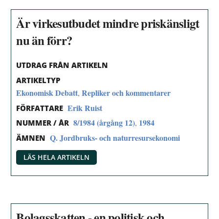
Är virkesutbudet mindre priskänsligt
nu än förr?
UTDRAG FRÅN ARTIKELN
ARTIKELTYP
Ekonomisk Debatt
Repliker och kommentarer
,
Erik Ruist
FÖRFATTARE
8/1984 (årgång 12)
1984
,
NUMMER / ÅR
Q. Jordbruks- och naturresursekonomi
ÄMNEN
LÄS HELA ARTIKELN
Bolagsskatten - en politisk och