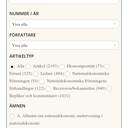
NUMMER / ÅR
N
Visa alla
U
FÖRFATTARE
M
F
Visa alla
M
Ö
E
ARTIKELTYP
R
R
Alla
Artikel
(2193)
Ekonomporträtt
(73)
F
/
Forum
(325)
Ledare
(494)
Nationalekonomiska
A
Å
Föreningen
(54)
Nationalekonomiska Föreningens
T
R
förhandlingar
(122)
Recension/bokanmälan
(940)
T
Repliker och kommentarer
(1032)
A
R
ÄMNEN
E
A. Allmänt om nationalekonomi, undervisning i
nationalekonomi