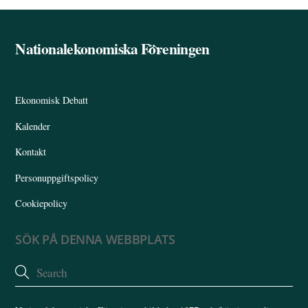
Nationalekonomiska Föreningen
Back
To
Top
Ekonomisk Debatt
Kalender
Kontakt
Personuppgiftspolicy
Cookiepolicy
SÖK PÅ DENNA WEBBPLATS