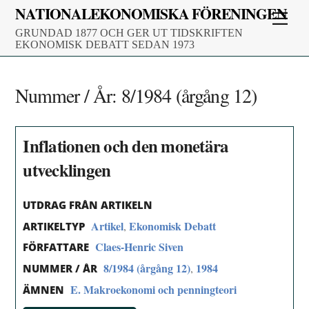
Skip
NATIONALEKONOMISKA FÖRENINGEN
Men
to
GRUNDAD 1877 OCH GER UT TIDSKRIFTEN
content
EKONOMISK DEBATT SEDAN 1973
Nummer / År:
8/1984 (årgång 12)
Inflationen och den monetära
utvecklingen
UTDRAG FRÅN ARTIKELN
Artikel
Ekonomisk Debatt
,
ARTIKELTYP
Claes-Henric Siven
FÖRFATTARE
8/1984 (årgång 12)
1984
,
NUMMER / ÅR
E. Makroekonomi och penningteori
ÄMNEN