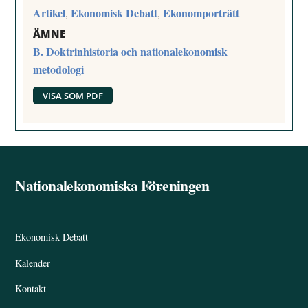
Artikel
Ekonomisk Debatt
Ekonomporträtt
,
,
ÄMNE
B. Doktrinhistoria och nationalekonomisk
metodologi
VISA SOM PDF
Nationalekonomiska Föreningen
Back
To
Top
Ekonomisk Debatt
Kalender
Kontakt