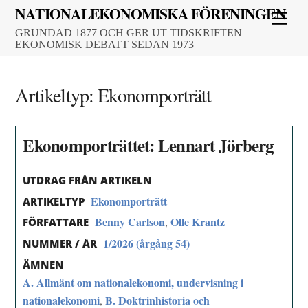
Skip
NATIONALEKONOMISKA FÖRENINGEN
Men
to
GRUNDAD 1877 OCH GER UT TIDSKRIFTEN
content
EKONOMISK DEBATT SEDAN 1973
Artikeltyp:
Ekonomporträtt
Ekonomporträttet: Lennart Jörberg
UTDRAG FRÅN ARTIKELN
Ekonomporträtt
ARTIKELTYP
Benny Carlson
Olle Krantz
,
FÖRFATTARE
1/2026 (årgång 54)
NUMMER / ÅR
ÄMNEN
A. Allmänt om nationalekonomi, undervisning i
nationalekonomi
B. Doktrinhistoria och
,