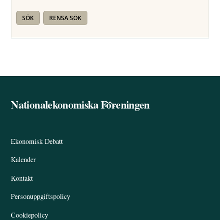
Nationalekonomiska Föreningen
Back
To
Top
Ekonomisk Debatt
Kalender
Kontakt
Personuppgiftspolicy
Cookiepolicy