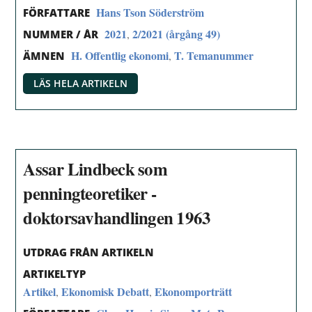
Hans Tson Söderström
FÖRFATTARE
2021
2/2021 (årgång 49)
,
NUMMER / ÅR
H. Offentlig ekonomi
T. Temanummer
,
ÄMNEN
LÄS HELA ARTIKELN
Assar Lindbeck som
penningteoretiker -
doktorsavhandlingen 1963
UTDRAG FRÅN ARTIKELN
ARTIKELTYP
Artikel
Ekonomisk Debatt
Ekonomporträtt
,
,