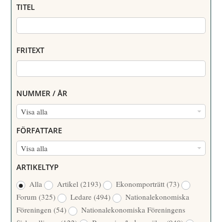
TITEL
FRITEXT
NUMMER / ÅR
N
Visa alla
U
FÖRFATTARE
M
F
Visa alla
M
Ö
E
ARTIKELTYP
R
R
Alla
Artikel
(2193)
Ekonomporträtt
(73)
F
/
Forum
(325)
Ledare
(494)
Nationalekonomiska
A
Å
Föreningen
(54)
Nationalekonomiska Föreningens
T
R