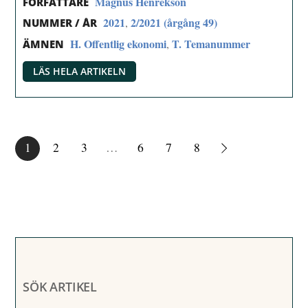
Magnus Henrekson
FÖRFATTARE
2021
2/2021 (årgång 49)
,
NUMMER / ÅR
H. Offentlig ekonomi
T. Temanummer
,
ÄMNEN
LÄS HELA ARTIKELN
1
2
3
…
6
7
8
SÖK ARTIKEL