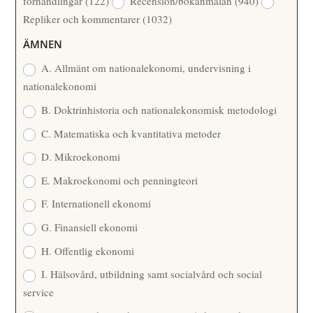
förhandlingar
(122)
Recension/bokanmälan
(940)
T
Repliker och kommentarer
(1032)
A
R
ÄMNEN
E
A. Allmänt om nationalekonomi, undervisning i
nationalekonomi
B. Doktrinhistoria och nationalekonomisk metodologi
C. Matematiska och kvantitativa metoder
D. Mikroekonomi
E. Makroekonomi och penningteori
F. Internationell ekonomi
G. Finansiell ekonomi
H. Offentlig ekonomi
I. Hälsovård, utbildning samt socialvård och social
service