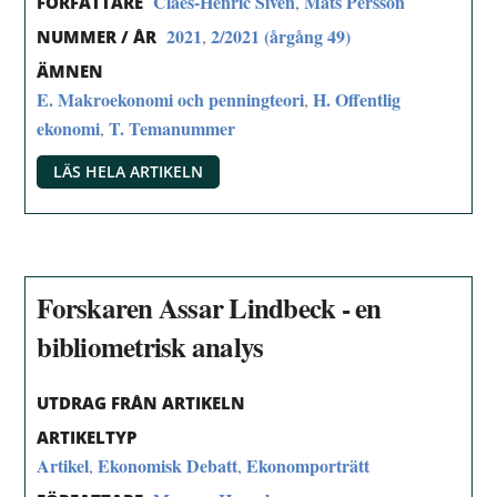
Claes-Henric Siven
Mats Persson
,
FÖRFATTARE
2021
2/2021 (årgång 49)
,
NUMMER / ÅR
ÄMNEN
E. Makroekonomi och penningteori
H. Offentlig
,
ekonomi
T. Temanummer
,
LÄS HELA ARTIKELN
Forskaren Assar Lindbeck - en
bibliometrisk analys
UTDRAG FRÅN ARTIKELN
ARTIKELTYP
Artikel
Ekonomisk Debatt
Ekonomporträtt
,
,