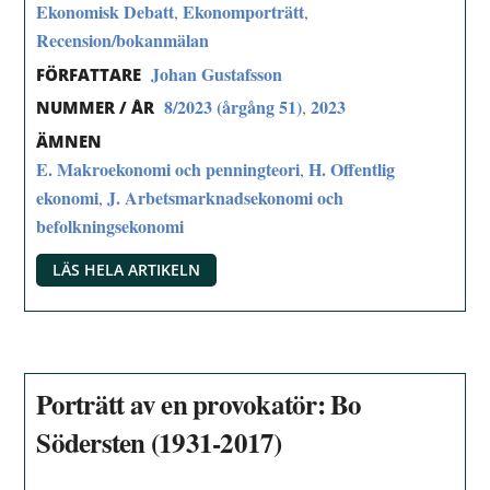
Ekonomisk Debatt
Ekonomporträtt
,
,
Recension/bokanmälan
Johan Gustafsson
FÖRFATTARE
8/2023 (årgång 51)
2023
,
NUMMER / ÅR
ÄMNEN
E. Makroekonomi och penningteori
H. Offentlig
,
ekonomi
J. Arbetsmarknadsekonomi och
,
befolkningsekonomi
LÄS HELA ARTIKELN
Porträtt av en provokatör: Bo
Södersten (1931-2017)