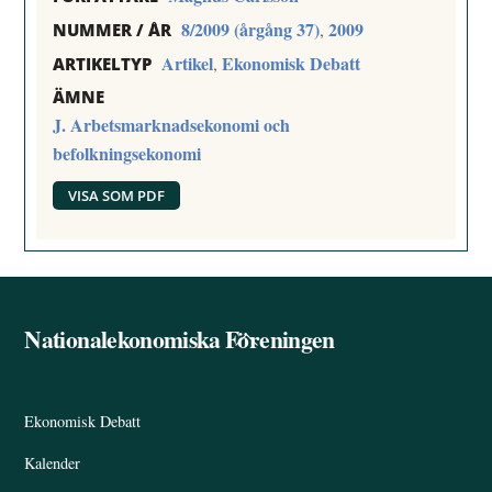
8/2009 (årgång 37)
2009
,
NUMMER / ÅR
Artikel
Ekonomisk Debatt
,
ARTIKELTYP
ÄMNE
J. Arbetsmarknadsekonomi och
befolkningsekonomi
VISA SOM PDF
Nationalekonomiska Föreningen
Back
To
Top
Ekonomisk Debatt
Kalender