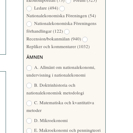
Ekonomporträtt
(73)
Forum
(325)
A
Å
Ledare
(494)
T
R
Nationalekonomiska Föreningen
(54)
T
Nationalekonomiska Föreningens
A
förhandlingar
(122)
R
Recension/bokanmälan
(940)
E
Repliker och kommentarer
(1032)
ÄMNEN
A. Allmänt om nationalekonomi,
undervisning i nationalekonomi
B. Doktrinhistoria och
nationalekonomisk metodologi
C. Matematiska och kvantitativa
metoder
D. Mikroekonomi
E. Makroekonomi och penningteori