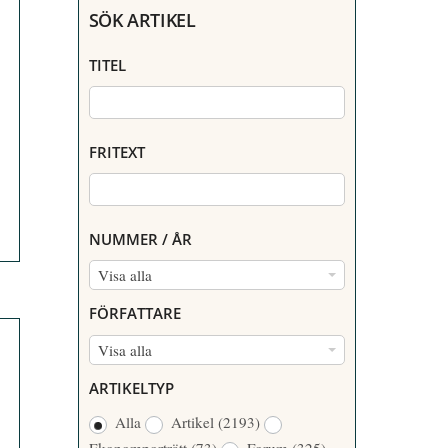
SÖK ARTIKEL
TITEL
FRITEXT
NUMMER / ÅR
N
Visa alla
U
FÖRFATTARE
M
F
Visa alla
M
Ö
E
ARTIKELTYP
R
R
Alla
Artikel
(2193)
F
/