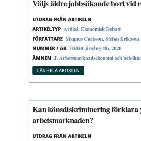
Väljs äldre jobbsökande bort vid 
UTDRAG FRÅN ARTIKELN
Artikel
Ekonomisk Debatt
,
ARTIKELTYP
Magnus Carlsson
Stefan Eriksson
,
FÖRFATTARE
7/2020 (årgång 48)
2020
,
NUMMER / ÅR
J. Arbetsmarknadsekonomi och befolkn
ÄMNEN
LÄS HELA ARTIKELN
Kan könsdiskriminering förklara 
arbetsmarknaden?
UTDRAG FRÅN ARTIKELN