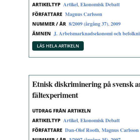
Artikel
Ekonomisk Debatt
,
ARTIKELTYP
Magnus Carlsson
FÖRFATTARE
8/2009 (årgång 37)
2009
,
NUMMER / ÅR
J. Arbetsmarknadsekonomi och befolkn
ÄMNEN
LÄS HELA ARTIKELN
Etnisk diskriminering på svensk ar
fältexperiment
UTDRAG FRÅN ARTIKELN
Artikel
Ekonomisk Debatt
,
ARTIKELTYP
Dan-Olof Rooth
Magnus Carlsson
,
FÖRFATTARE
3/2007 (årgång 35)
2007
,
NUMMER / ÅR