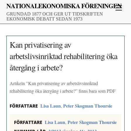
Skip
NATIONALEKONOMISKA FÖRENINGEN
Men
to
GRUNDAD 1877 OCH GER UT TIDSKRIFTEN
content
EKONOMISK DEBATT SEDAN 1973
Kan privatisering av
arbetslivsinriktad rehabilitering öka
återgång i arbete?
Artikeln ”Kan privatisering av arbetslivsinriktad
rehabilitering öka återgång i arbete?” finns bara som PDF
Lisa Laun
Peter Skogman Thoursie
,
FÖRFATTARE
Lisa Laun
Peter Skogman Thoursie
,
FÖRFATTARE