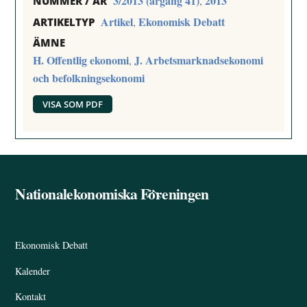
3/2013 (årgång 41)
2013
,
NUMMER / ÅR
Artikel
Ekonomisk Debatt
,
ARTIKELTYP
ÄMNE
H. Offentlig ekonomi
J. Arbetsmarknadsekonomi
,
och befolkningsekonomi
VISA SOM PDF
Nationalekonomiska Föreningen
Back
To
Top
Ekonomisk Debatt
Kalender
Kontakt