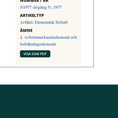
NUMMER / ÅR
5/1977 (årgång 5)
1977
,
ARTIKELTYP
Artikel
Ekonomisk Debatt
,
ÄMNE
J. Arbetsmarknadsekonomi och
befolkningsekonomi
VISA SOM PDF