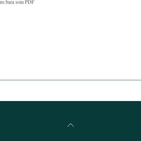
inns bara som PDF
Back
To
Top