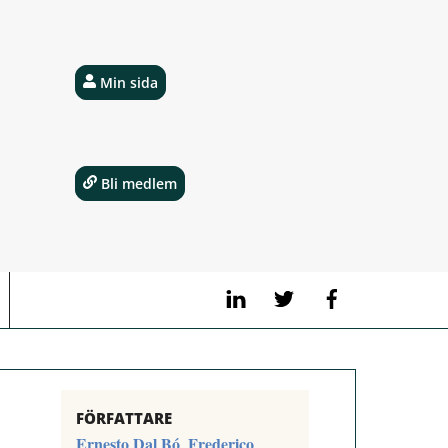
Min sida
Bli medlem
LinkedIn
Twitter
Facebook
FÖRFATTARE
Ernesto Dal Bó
Frederico
,