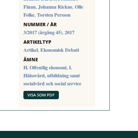
Finan
Johanna Rickne
Olle
,
,
Folke
Torsten Persson
,
NUMMER / ÅR
3/2017 (årgång 45)
2017
,
ARTIKELTYP
Artikel
Ekonomisk Debatt
,
ÄMNE
H. Offentlig ekonomi
I.
,
Hälsovård, utbildning samt
socialvård och social service
VISA SOM PDF