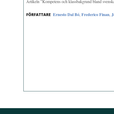
Artikeln ”Kompetens och klassbakgrund bland svenska
Ernesto Dal Bó
Frederico Finan
J
,
,
FÖRFATTARE