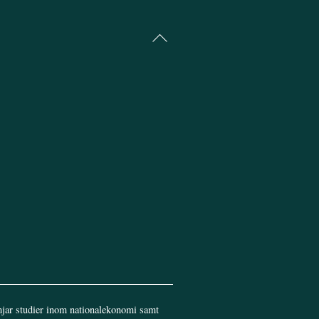
Back
To
Top
jar studier inom nationalekonomi samt